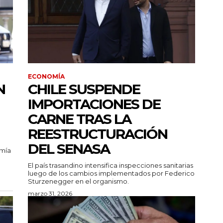
ECONOMÍA
N
CHILE SUSPENDE
IMPORTACIONES DE
CARNE TRAS LA
REESTRUCTURACIÓN
DEL SENASA
omía
El país trasandino intensifica inspecciones sanitarias
luego de los cambios implementados por Federico
Sturzenegger en el organismo.
marzo 31, 2026