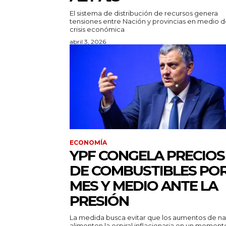
El sistema de distribución de recursos genera
tensiones entre Nación y provincias en medio d
crisis económica
abril 3, 2026
ECONOMÍA
YPF CONGELA PRECIOS
DE COMBUSTIBLES PO
MES Y MEDIO ANTE LA
PRESIÓN
La medida busca evitar que los aumentos de na
alimenten la espiral inflacionaria en un moment