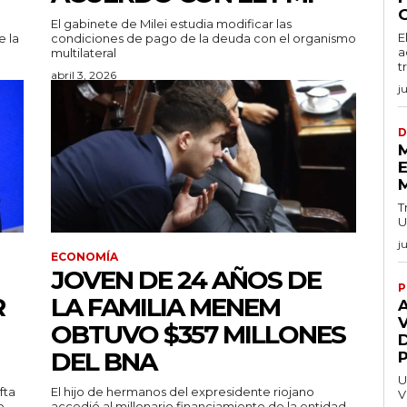
El gabinete de Milei estudia modificar las
E
e la
condiciones de pago de la deuda con el organismo
a
multilateral
t
abril 3, 2026
j
D
E
T
U
j
ECONOMÍA
JOVEN DE 24 AÑOS DE
P
R
LA FAMILIA MENEM
V
OBTUVO $357 MILLONES
DEL BNA
U
fta
El hijo de hermanos del expresidente riojano
V
o
accedió al millonario financiamiento de la entidad