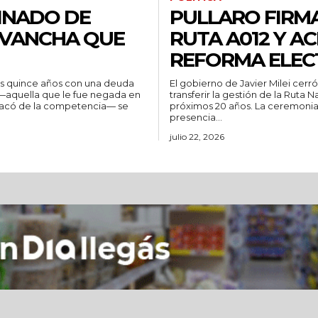
INADO DE
PULLARO FIRMA
EVANCHA QUE
RUTA A012 Y AC
REFORMA ELEC
as quince años con una deuda
El gobierno de Javier Milei cerr
—aquella que le fue negada en
transferir la gestión de la Ruta 
 sacó de la competencia— se
próximos 20 años. La ceremonia
presencia...
julio 22, 2026