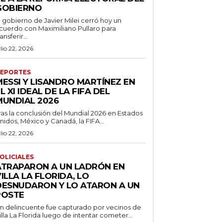
GOBIERNO
l gobierno de Javier Milei cerró hoy un
cuerdo con Maximiliano Pullaro para
ransferir...
ulio 22, 2026
EPORTES
MESSI Y LISANDRO MARTÍNEZ EN
L XI IDEAL DE LA FIFA DEL
MUNDIAL 2026
ras la conclusión del Mundial 2026 en Estados
nidos, México y Canadá, la FIFA...
ulio 22, 2026
OLICIALES
ATRAPARON A UN LADRÓN EN
ILLA LA FLORIDA, LO
DESNUDARON Y LO ATARON A UN
POSTE
n delincuente fue capturado por vecinos de
illa La Florida luego de intentar cometer...