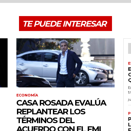
TE PUEDE INTERESAR
E
E
t
ECONOMÍA
j
CASA ROSADA EVALÚA
REPLANTEAR LOS
P
TÉRMINOS DEL
ACUERDO CON EL FMI