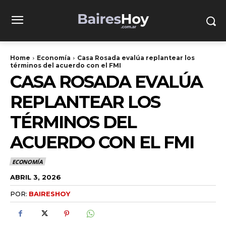
Home
Economía
Casa Rosada evalúa replantear los
términos del acuerdo con el FMI
CASA ROSADA EVALÚA
REPLANTEAR LOS
TÉRMINOS DEL
ACUERDO CON EL FMI
ECONOMÍA
ABRIL 3, 2026
POR:
BAIRESHOY