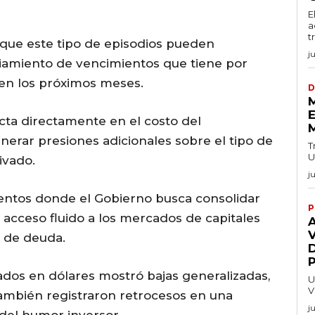
E
a
t
n que este tipo de episodios pueden
j
ciamiento de vencimientos que tiene por
 en los próximos meses.
D
E
cta directamente en el costo del
erar presiones adicionales sobre el tipo de
T
U
ivado.
j
entos donde el Gobierno busca consolidar
P
acceso fluido a los mercados de capitales
V
 de deuda.
dos en dólares mostró bajas generalizadas,
U
V
también registraron retrocesos en una
j