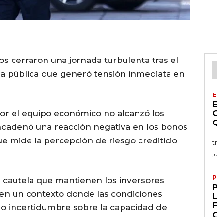
s cerraron una jornada turbulenta tras el
a pública que generó tensión inmediata en
E
 por el equipo económico no alcanzó los
ncadenó una reacción negativa en los bonos
E
ue mide la percepción de riesgo crediticio
t
j
P
 la cautela que mantienen los inversores
 en un contexto donde las condiciones
do incertidumbre sobre la capacidad de