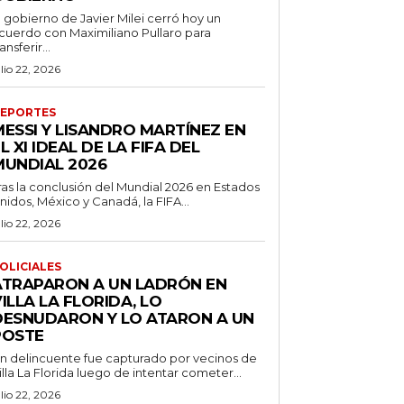
l gobierno de Javier Milei cerró hoy un
cuerdo con Maximiliano Pullaro para
ransferir...
ulio 22, 2026
EPORTES
MESSI Y LISANDRO MARTÍNEZ EN
L XI IDEAL DE LA FIFA DEL
MUNDIAL 2026
ras la conclusión del Mundial 2026 en Estados
nidos, México y Canadá, la FIFA...
ulio 22, 2026
OLICIALES
ATRAPARON A UN LADRÓN EN
ILLA LA FLORIDA, LO
DESNUDARON Y LO ATARON A UN
POSTE
n delincuente fue capturado por vecinos de
illa La Florida luego de intentar cometer...
ulio 22, 2026