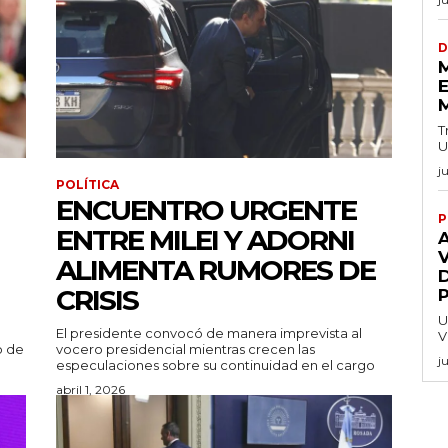
D
E
T
U
j
POLÍTICA
ENCUENTRO URGENTE
P
ENTRE MILEI Y ADORNI
V
ALIMENTA RUMORES DE
CRISIS
U
El presidente convocó de manera imprevista al
V
o de
vocero presidencial mientras crecen las
j
especulaciones sobre su continuidad en el cargo
abril 1, 2026