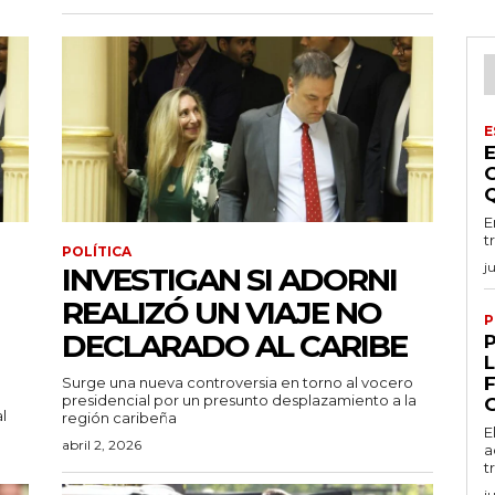
E
E
t
POLÍTICA
j
INVESTIGAN SI ADORNI
REALIZÓ UN VIAJE NO
P
DECLARADO AL CARIBE
Surge una nueva controversia en torno al vocero
presidencial por un presunto desplazamiento a la
l
región caribeña
E
abril 2, 2026
a
t
j