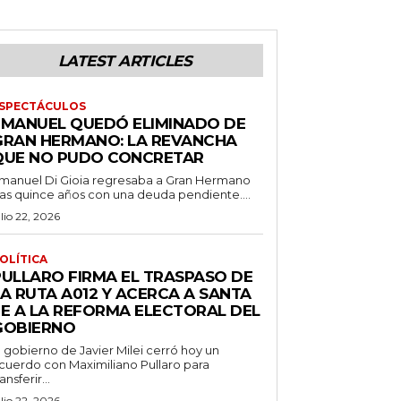
LATEST ARTICLES
SPECTÁCULOS
EMANUEL QUEDÓ ELIMINADO DE
GRAN HERMANO: LA REVANCHA
QUE NO PUDO CONCRETAR
manuel Di Gioia regresaba a Gran Hermano
ras quince años con una deuda pendiente....
ulio 22, 2026
OLÍTICA
PULLARO FIRMA EL TRASPASO DE
LA RUTA A012 Y ACERCA A SANTA
FE A LA REFORMA ELECTORAL DEL
GOBIERNO
l gobierno de Javier Milei cerró hoy un
cuerdo con Maximiliano Pullaro para
ransferir...
ulio 22, 2026