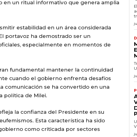
o en un ritual informativo que genera amplia
E
a
t
j
smitir estabilidad en un área considerada
. El portavoz ha demostrado ser un
D
 oficiales, especialmente en momentos de
E
T
U
eran fundamental mantener la continuidad
j
nte cuando el gobierno enfrenta desafíos
La comunicación se ha convertido en una
P
 política de Milei.
V
efleja la confianza del Presidente en su
 eufemismos. Esta característica ha sido
U
V
gobierno como criticada por sectores
j