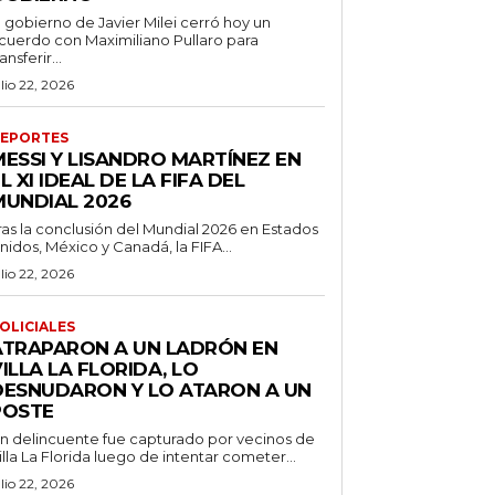
l gobierno de Javier Milei cerró hoy un
cuerdo con Maximiliano Pullaro para
ransferir...
ulio 22, 2026
EPORTES
MESSI Y LISANDRO MARTÍNEZ EN
L XI IDEAL DE LA FIFA DEL
MUNDIAL 2026
ras la conclusión del Mundial 2026 en Estados
nidos, México y Canadá, la FIFA...
ulio 22, 2026
OLICIALES
ATRAPARON A UN LADRÓN EN
ILLA LA FLORIDA, LO
DESNUDARON Y LO ATARON A UN
POSTE
n delincuente fue capturado por vecinos de
illa La Florida luego de intentar cometer...
ulio 22, 2026