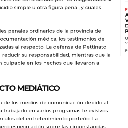
cidio simple u otra figura penal, y cuáles
P
V
ales penales ordinarios de la provincia de
 documentación médica, los testimonios de
U
V
lizadas al respecto. La defensa de Pettinato
j
educir su responsabilidad, mientras que la
n culpable en los hechos que llevaron al
CTO MEDIÁTICO
ón de los medios de comunicación debido al
ha trabajado en varios programas televisivos
rculos del entretenimiento porteño. La
ró especulación sobre las circunstancias