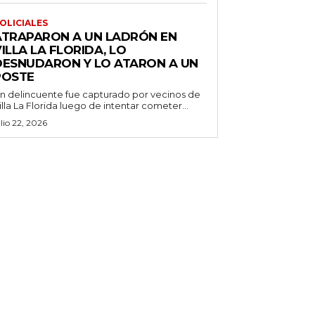
OLICIALES
ATRAPARON A UN LADRÓN EN
ILLA LA FLORIDA, LO
DESNUDARON Y LO ATARON A UN
POSTE
n delincuente fue capturado por vecinos de
illa La Florida luego de intentar cometer...
ulio 22, 2026