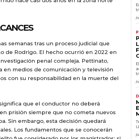
rrido hace casi dos años en la zona norte
E
t
j
LCANCES
P
mas semanas tras un proceso judicial que
eso de Rodrigo. El hecho ocurrió en 2022 en
nvestigación penal compleja. Pettinato,
E
a
a en medios de comunicación y televisión
t
dos con su responsabilidad en la muerte del
j
D
significa que el conductor no deberá
E
 en prisión siempre que no cometa nuevos
ba. Sin embargo, esta decisión quedará
T
U
nales. Los fundamentos que se conocerán
j
elito fue considerado por los magistrados: si