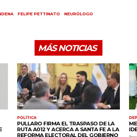
NDENA
FELIPE PETTINATO
NEURÓLOGO
MÁS NOTICIAS
POLÍTICA
DE
PULLARO FIRMA EL TRASPASO DE LA
ME
E
RUTA A012 Y ACERCA A SANTA FE A LA
ID
REFORMA ELECTORAL DEL GOBIERNO
Tras