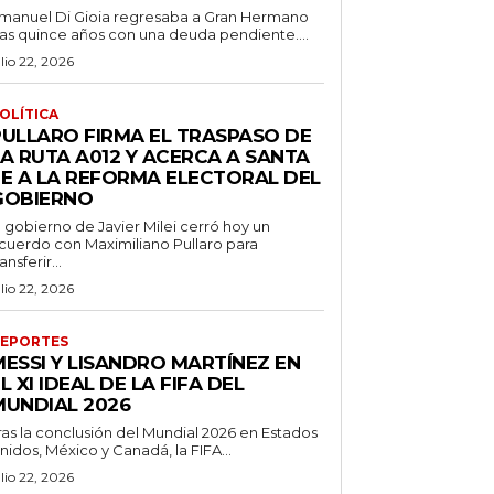
manuel Di Gioia regresaba a Gran Hermano
ras quince años con una deuda pendiente....
ulio 22, 2026
OLÍTICA
PULLARO FIRMA EL TRASPASO DE
LA RUTA A012 Y ACERCA A SANTA
FE A LA REFORMA ELECTORAL DEL
GOBIERNO
l gobierno de Javier Milei cerró hoy un
cuerdo con Maximiliano Pullaro para
ransferir...
ulio 22, 2026
EPORTES
MESSI Y LISANDRO MARTÍNEZ EN
L XI IDEAL DE LA FIFA DEL
MUNDIAL 2026
ras la conclusión del Mundial 2026 en Estados
nidos, México y Canadá, la FIFA...
ulio 22, 2026