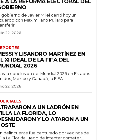
FE A LA REFORMA ELECTORAL DEL
GOBIERNO
l gobierno de Javier Milei cerró hoy un
cuerdo con Maximiliano Pullaro para
ransferir...
ulio 22, 2026
EPORTES
MESSI Y LISANDRO MARTÍNEZ EN
L XI IDEAL DE LA FIFA DEL
MUNDIAL 2026
ras la conclusión del Mundial 2026 en Estados
nidos, México y Canadá, la FIFA...
ulio 22, 2026
OLICIALES
ATRAPARON A UN LADRÓN EN
ILLA LA FLORIDA, LO
DESNUDARON Y LO ATARON A UN
POSTE
n delincuente fue capturado por vecinos de
illa La Florida luego de intentar cometer...