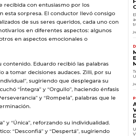
ue recibida con entusiasmo por los
n esta sorpresa. El conductor llevó consigo
E
a
izados de sus seres queridos, cada uno con
t
otivarlos en diferentes aspectos: algunos
j
 otros en aspectos emocionales o
D
E
 contenido. Eduardo recibió las palabras
T
o a tomar decisiones audaces. Zilli, por su
U
Individual”, sugiriendo que desplegara su
j
cuchó “Íntegra” y “Orgullo”, haciendo énfasis
“Perseverancia” y “Rompela”, palabras que le
P
terminación.
V
” y “Única”, reforzando su individualidad.
U
co: “Desconfiá” y “Despertá”, sugiriendo
V