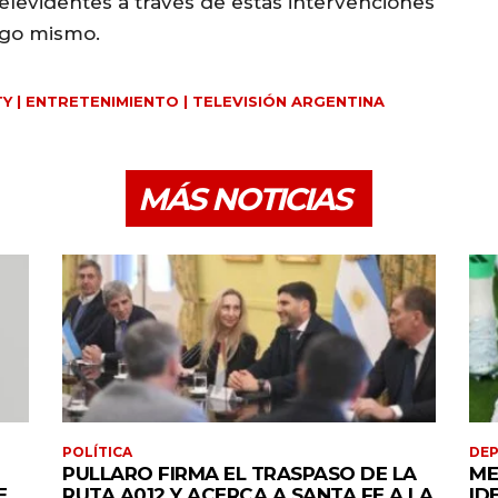
levidentes a través de estas intervenciones
ego mismo.
TY | ENTRETENIMIENTO | TELEVISIÓN ARGENTINA
MÁS NOTICIAS
POLÍTICA
DE
PULLARO FIRMA EL TRASPASO DE LA
ME
E
RUTA A012 Y ACERCA A SANTA FE A LA
ID