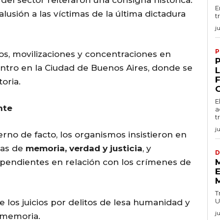
E
 alusión a las víctimas de la última dictadura
t
j
P
os, movilizaciones y concentraciones en
centro en la Ciudad de Buenos Aires, donde se
oria.
E
nte
a
t
j
ierno de facto, los organismos insistieron en
cas de
memoria, verdad y justicia
, y
D
pendientes en relación con los crímenes de
E
T
U
e los juicios por delitos de lesa humanidad y
j
 memoria.