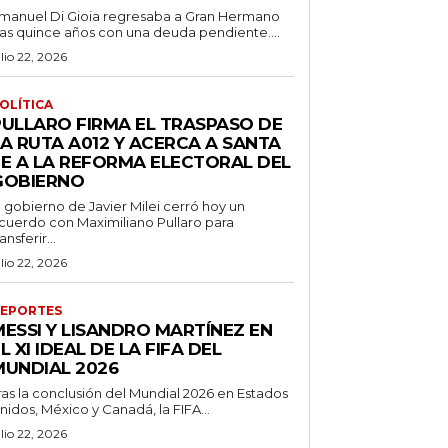
manuel Di Gioia regresaba a Gran Hermano
ras quince años con una deuda pendiente....
ulio 22, 2026
OLÍTICA
PULLARO FIRMA EL TRASPASO DE
LA RUTA A012 Y ACERCA A SANTA
FE A LA REFORMA ELECTORAL DEL
GOBIERNO
l gobierno de Javier Milei cerró hoy un
cuerdo con Maximiliano Pullaro para
ransferir...
ulio 22, 2026
EPORTES
MESSI Y LISANDRO MARTÍNEZ EN
L XI IDEAL DE LA FIFA DEL
MUNDIAL 2026
ras la conclusión del Mundial 2026 en Estados
nidos, México y Canadá, la FIFA...
ulio 22, 2026