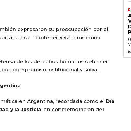
P
V
también expresaron su preocupación por el
mportancia de mantener viva la memoria
U
V
j
defensa de los derechos humanos debe ser
, con compromiso institucional y social.
rgentina
emática en Argentina, recordada como el
Día
ad y la Justicia
, en conmemoración del