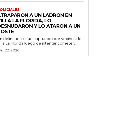
OLICIALES
ATRAPARON A UN LADRÓN EN
ILLA LA FLORIDA, LO
DESNUDARON Y LO ATARON A UN
POSTE
n delincuente fue capturado por vecinos de
illa La Florida luego de intentar cometer...
ulio 22, 2026