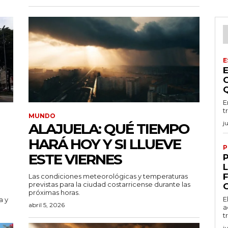
E
E
t
MUNDO
j
ALAJUELA: QUÉ TIEMPO
HARÁ HOY Y SI LLUEVE
P
ESTE VIERNES
Las condiciones meteorológicas y temperaturas
previstas para la ciudad costarricense durante las
próximas horas.
E
a y
abril 5, 2026
a
t
j