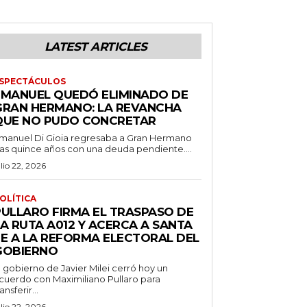
LATEST ARTICLES
SPECTÁCULOS
EMANUEL QUEDÓ ELIMINADO DE
GRAN HERMANO: LA REVANCHA
QUE NO PUDO CONCRETAR
manuel Di Gioia regresaba a Gran Hermano
ras quince años con una deuda pendiente....
ulio 22, 2026
OLÍTICA
PULLARO FIRMA EL TRASPASO DE
LA RUTA A012 Y ACERCA A SANTA
FE A LA REFORMA ELECTORAL DEL
GOBIERNO
l gobierno de Javier Milei cerró hoy un
cuerdo con Maximiliano Pullaro para
ransferir...
ulio 22, 2026