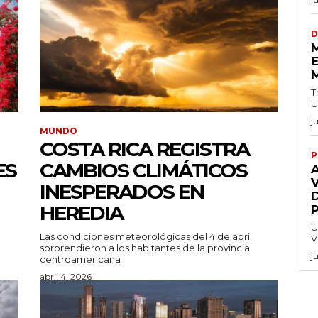
D
E
T
U
j
MUNDO
COSTA RICA REGISTRA
P
ES
CAMBIOS CLIMÁTICOS
V
INESPERADOS EN
HEREDIA
U
Las condiciones meteorológicas del 4 de abril
V
sorprendieron a los habitantes de la provincia
j
centroamericana
abril 4, 2026