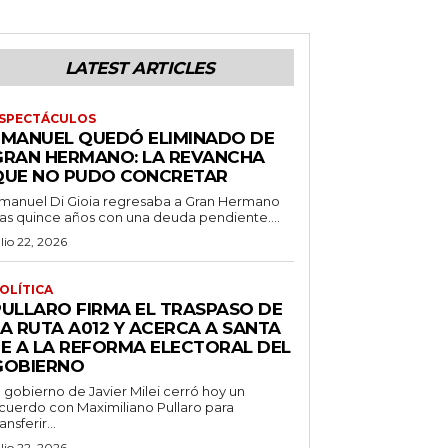
LATEST ARTICLES
SPECTÁCULOS
EMANUEL QUEDÓ ELIMINADO DE
GRAN HERMANO: LA REVANCHA
QUE NO PUDO CONCRETAR
manuel Di Gioia regresaba a Gran Hermano
ras quince años con una deuda pendiente....
ulio 22, 2026
OLÍTICA
PULLARO FIRMA EL TRASPASO DE
LA RUTA A012 Y ACERCA A SANTA
FE A LA REFORMA ELECTORAL DEL
GOBIERNO
l gobierno de Javier Milei cerró hoy un
cuerdo con Maximiliano Pullaro para
ransferir...
ulio 22, 2026