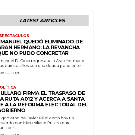
LATEST ARTICLES
SPECTÁCULOS
EMANUEL QUEDÓ ELIMINADO DE
GRAN HERMANO: LA REVANCHA
QUE NO PUDO CONCRETAR
manuel Di Gioia regresaba a Gran Hermano
ras quince años con una deuda pendiente....
ulio 22, 2026
OLÍTICA
PULLARO FIRMA EL TRASPASO DE
LA RUTA A012 Y ACERCA A SANTA
FE A LA REFORMA ELECTORAL DEL
GOBIERNO
l gobierno de Javier Milei cerró hoy un
cuerdo con Maximiliano Pullaro para
ransferir...
ulio 22, 2026