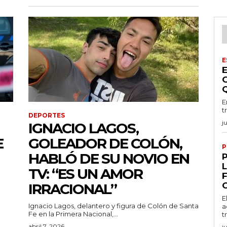
E
E
t
DEPORTES
j
IGNACIO LAGOS,
E
GOLEADOR DE COLÓN,
P
HABLÓ DE SU NOVIO EN
TV: “ES UN AMOR
IRRACIONAL”
E
Ignacio Lagos, delantero y figura de Colón de Santa
a
Fe en la Primera Nacional,...
t
abril 7, 2026
j