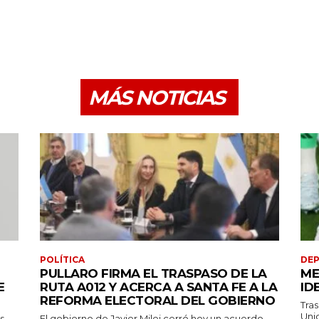
MÁS NOTICIAS
POLÍTICA
DE
PULLARO FIRMA EL TRASPASO DE LA
ME
E
RUTA A012 Y ACERCA A SANTA FE A LA
ID
REFORMA ELECTORAL DEL GOBIERNO
Tras
Unid
s
El gobierno de Javier Milei cerró hoy un acuerdo