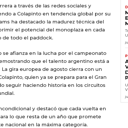
rera a través de las redes sociales y
D
endo a Colapinto en tendencia global por su
E
liams ha destacado la madurez técnica del
xprimir el potencial del monoplaza en cada
T
U
o de todo el paddock.
j
o se afianza en la lucha por el campeonato
P
emostrando que el talento argentino está a
V
. La gira europea de agosto cierra con un
lapinto, quien ya se prepara para el Gran
 seguir haciendo historia en los circuitos
U
V
ndial.
j
incondicional y destacó que cada vuelta en
para lo que resta de un año que promete
te nacional en la máxima categoría.