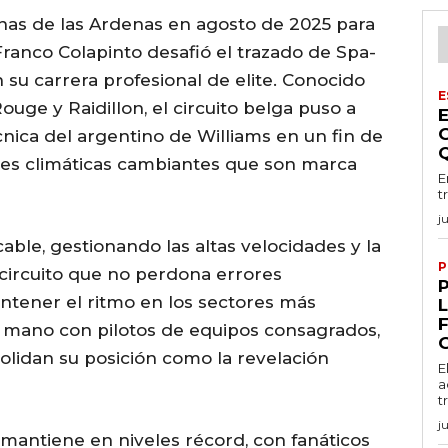
linas de las Ardenas en agosto de 2025 para
ranco Colapinto desafió el trazado de Spa-
su carrera profesional de elite. Conocido
E
uge y Raidillon, el circuito belga puso a
écnica del argentino de Williams en un fin de
es climáticas cambiantes que son marca
E
t
j
able, gestionando las altas velocidades y la
P
circuito que no perdona errores
ntener el ritmo en los sectores más
a mano con pilotos de equipos consagrados,
lidan su posición como la revelación
E
a
t
j
e mantiene en niveles récord, con fanáticos