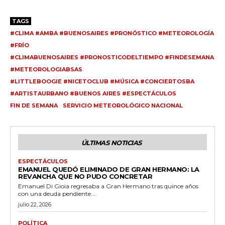
TAGS
#CLIMA #AMBA #BUENOSAIRES #PRONÓSTICO #METEOROLOGÍA
#FRÍO
#CLIMABUENOSAIRES #PRONOSTICODELTIEMPO #FINDESEMANA
#METEOROLOGIABSAS
#LITTLEBOOGIE #NICETOCLUB #MÚSICA #CONCIERTOSBA
#ARTISTAURBANO #BUENOS AIRES #ESPECTÁCULOS
FIN DE SEMANA
SERVICIO METEOROLÓGICO NACIONAL
ÚLTIMAS NOTICIAS
ESPECTÁCULOS
EMANUEL QUEDÓ ELIMINADO DE GRAN HERMANO: LA
REVANCHA QUE NO PUDO CONCRETAR
Emanuel Di Gioia regresaba a Gran Hermano tras quince años
con una deuda pendiente....
julio 22, 2026
POLÍTICA