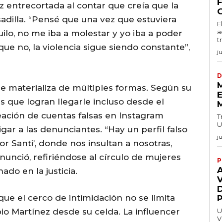
z entrecortada al contar que creía que la
esadilla. “Pensé que una vez que estuviera
E
a
uilo, no me iba a molestar y yo iba a poder
t
que no, la violencia sigue siendo constante”,
j
D
se materializa de múltiples formas. Según su
E
s que logran llegarle incluso desde el
reación de cuentas falsas en Instagram
T
U
ar a las denunciantes. “Hay un perfil falso
j
r Santi’, donde nos insultan a nosotras,
nunció, refiriéndose al círculo de mujeres
P
do en la justicia.
V
e el cerco de intimidación no se limita
io Martínez desde su celda. La influencer
U
V