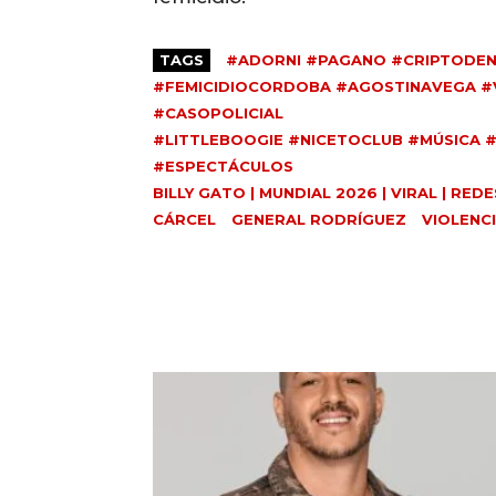
TAGS
#ADORNI #PAGANO #CRIPTODENNC
#FEMICIDIOCORDOBA #AGOSTINAVEGA #V
#CASOPOLICIAL
#LITTLEBOOGIE #NICETOCLUB #MÚSICA 
#ESPECTÁCULOS
BILLY GATO | MUNDIAL 2026 | VIRAL | RED
CÁRCEL
GENERAL RODRÍGUEZ
VIOLENC