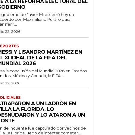
FE A LA REFORMA ELECTORAL DEL
GOBIERNO
l gobierno de Javier Milei cerró hoy un
cuerdo con Maximiliano Pullaro para
ransferir...
ulio 22, 2026
EPORTES
MESSI Y LISANDRO MARTÍNEZ EN
L XI IDEAL DE LA FIFA DEL
MUNDIAL 2026
ras la conclusión del Mundial 2026 en Estados
nidos, México y Canadá, la FIFA...
ulio 22, 2026
OLICIALES
ATRAPARON A UN LADRÓN EN
ILLA LA FLORIDA, LO
DESNUDARON Y LO ATARON A UN
POSTE
n delincuente fue capturado por vecinos de
illa La Florida luego de intentar cometer...