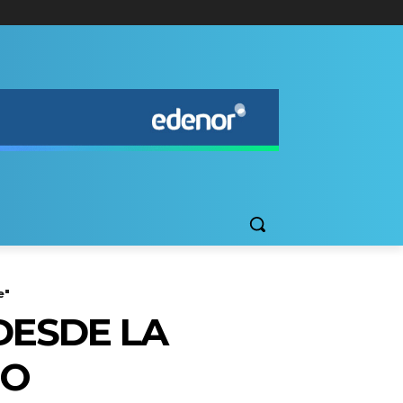
e"
DESDE LA
DO