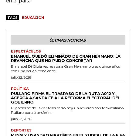
en el país.
TAGS
EDUCACIÓN
ÚLTIMAS NOTICIAS
ESPECTÁCULOS
EMANUEL QUEDÓ ELIMINADO DE GRAN HERMANO: LA
REVANCHA QUE NO PUDO CONCRETAR
Emanuel Di Gioia regresaba a Gran Hermano tras quince años
con una deuda pendiente....
julio 22, 2026
POLÍTICA
PULLARO FIRMA EL TRASPASO DE LA RUTA A012 Y
ACERCA A SANTA FE A LA REFORMA ELECTORAL DEL
GOBIERNO
El gobierno de Javier Milei cerró hoy un acuerdo con Maximiliano
Pullaro para transferir...
julio 22, 2026
DEPORTES
MESSI Y LISANDRO MARTÍNEZ EN EL XI IDEAL DE LA FIFA