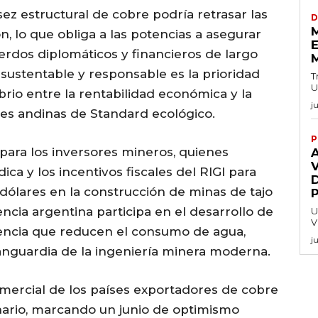
sez estructural de cobre podría retrasar las
D
, lo que obliga a las potencias a asegurar
E
rdos diplomáticos y financieros de largo
 sustentable y responsable es la prioridad
T
U
brio entre la rentabilidad económica y la
j
nes andinas de Standard ecológico.
P
 para los inversores mineros, quienes
V
ca y los incentivos fiscales del RIGI para
dólares en la construcción de minas de tajo
ncia argentina participa en el desarrollo de
U
V
iciencia que reducen el consumo de agua,
j
 vanguardia de la ingeniería minera moderna.
mercial de los países exportadores de cobre
nario, marcando un junio de optimismo