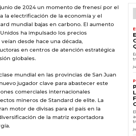
en junio de 2024 un momento de frenesí por el
a la electrificación de la economía y el
dard mundial bajas en carbono. El aumento
E
Unidos ha impulsado los precios
e veían desde hace una década,
uctoras en centros de atención estratégica
E
sión globales.
t
j
clase mundial en las provincias de San Juan
P
 nuevo jugador clave para abastecer este
iones comerciales internacionales
ectos mineros de Standard de elite. La
an motor de divisas para el país en la
E
versificación de la matriz exportadora
a
t
gía.
j