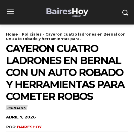
Home
Policiales
Cayeron cuatro ladrones en Bernal con
un auto robado y herramientas para...
CAYERON CUATRO
LADRONES EN BERNAL
CON UN AUTO ROBADO
Y HERRAMIENTAS PARA
COMETER ROBOS
POLICIALES
ABRIL 7, 2026
POR:
BAIRESHOY